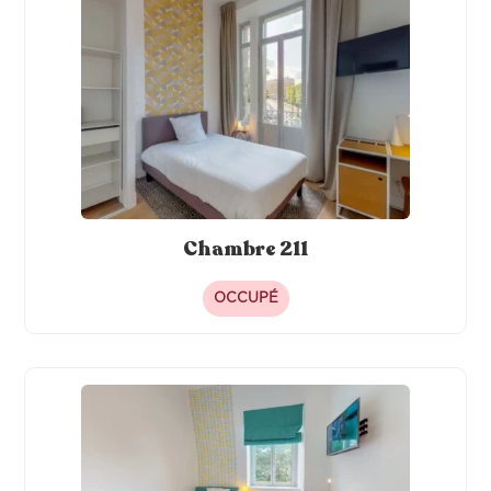
Four
Congélateur
Machine à café
Hotte
Meubles
Lave-linge
Jardin
Chambre 211
OCCUPÉ