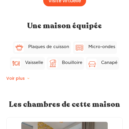
Visite virtuelle
Une maison équipée
Plaques de cuisson
Micro-ondes
Vaisselle
Bouilloire
Canapé
Voir plus
Chaises
Séchoir
Lave-vaisselle
Frigo
Toaster
Les chambres de cette maison
Grill
Table
TV
Fer à repasser