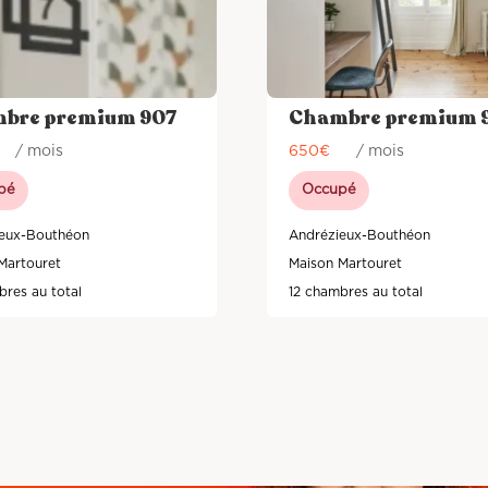
bre premium 907
Chambre premium 
/ mois
650
€
/ mois
pé
Occupé
eux-Bouthéon
Andrézieux-Bouthéon
Martouret
Maison Martouret
bres au total
12 chambres au total