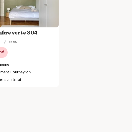
bre verte 804
/ mois
pé
tienne
ement Fourneyron
res au total