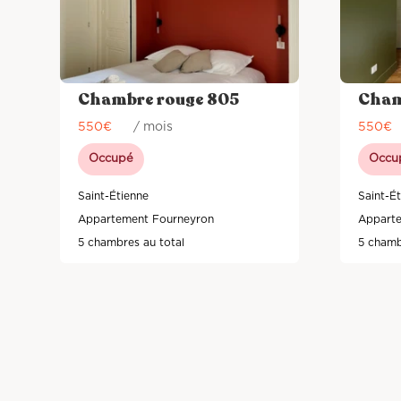
Chambre rouge 805
Cham
550
€
/ mois
550
€
Occupé
Occu
Saint-Étienne
Saint-É
Appartement Fourneyron
Appart
5 chambres au total
5 chamb