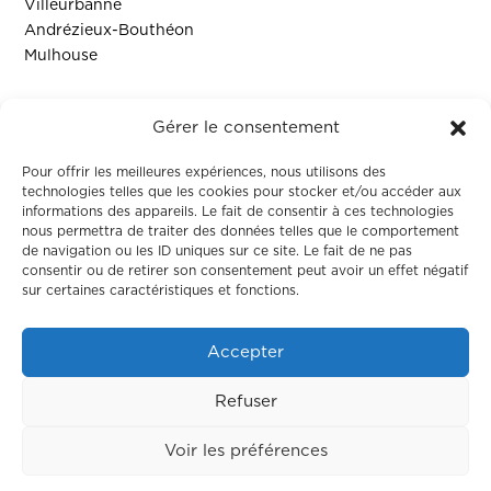
Villeurbanne
Andrézieux-Bouthéon
Mulhouse
Ressources
Gérer le consentement
Contact
Pour offrir les meilleures expériences, nous utilisons des
technologies telles que les cookies pour stocker et/ou accéder aux
informations des appareils. Le fait de consentir à ces technologies
Colodge
nous permettra de traiter des données telles que le comportement
de navigation ou les ID uniques sur ce site. Le fait de ne pas
consentir ou de retirer son consentement peut avoir un effet négatif
À propos
sur certaines caractéristiques et fonctions.
Le coliving
Corporate
Accepter
Nos maisons
Refuser
Voir les préférences
Made by
Neocamino
–
Mentions légales – Politique
de confidentialité –
Politique de cookie