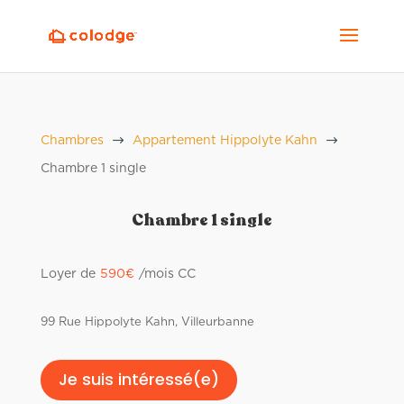
$
$
Chambres
Appartement Hippolyte Kahn
Chambre 1 single
Chambre 1 single
Loyer de
590
€
/mois CC
99 Rue Hippolyte Kahn, Villeurbanne
Je suis intéressé(e)