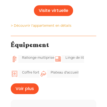
Visite virtuelle
> Découvrir l’appartement en détails
Équipement
Rallonge multiprise
Linge de lit
Coffre fort
Plateau d'accueil
Voir plus
Wifi fibre
Balcon privé
Linge de toilette hôtelier
Ventilateur