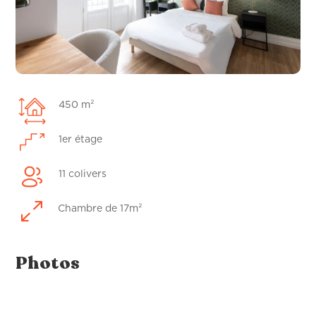
450 m²
1er étage
11 colivers
0
Chambre de 17m²
Photos