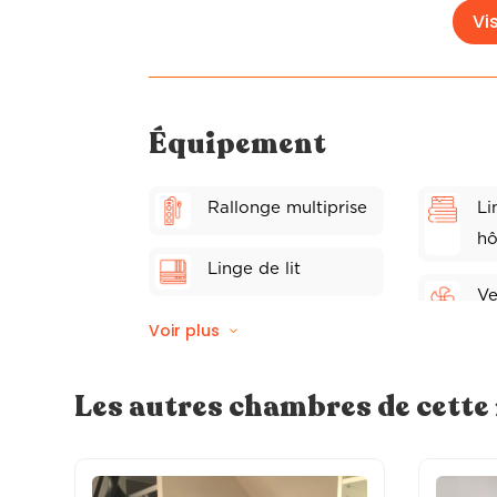
Vis
Équipement
Rallonge multiprise
Li
hô
Linge de lit
Ve
Voir plus
Coffre fort
Pe
Plateau d'accueil
Les autres chambres de cett
S
Wifi fibre
Di