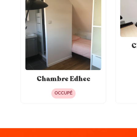
Balcon privé
TV
co
C
Chambre Edhec
OCCUPÉ