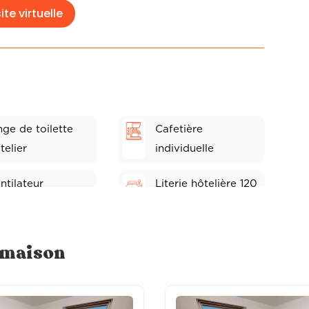
ite virtuelle
nge de toilette
Cafetière
telier
individuelle
ntilateur
Literie hôtelière 120
x 200
ignoir de bain
Frigo individuel
e maison
èche-cheveux
Alèse de lit
stributeur à savon