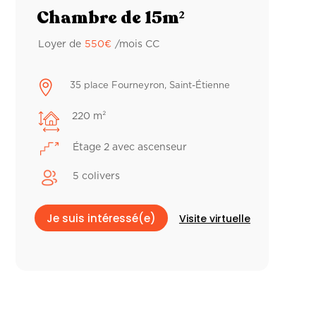
Chambre de 15m²
Loyer de
550
€
/mois CC

35 place Fourneyron, Saint-Étienne
220 m²
Étage 2 avec ascenseur
5 colivers
Je suis intéressé(e)
Visite virtuelle