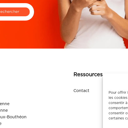
Ressources
Contact
Pour offrir
les cookies
consentir à
ienne
comportemen
anne
consentir o
eux-Bouthéon
certaines c
e