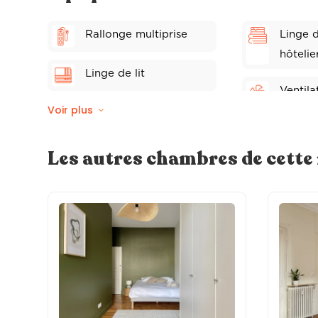
Rallonge multiprise
Linge d
hôtelie
Linge de lit
Ventila
Voir plus
Coffre fort
Peignoi
Les autres chambres de cett
Plateau d'accueil
Sèche-
Wifi fibre
Distrib
Balcon privé
TV indi
connec