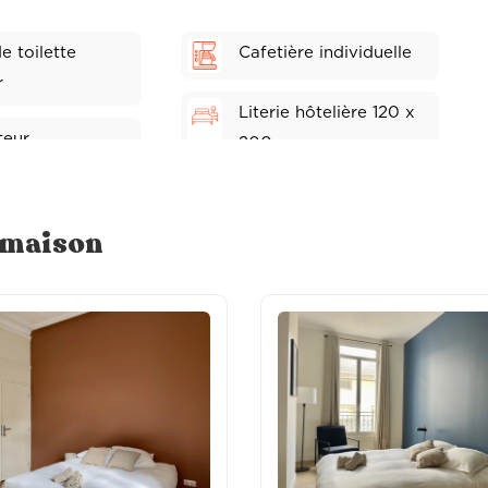
e toilette
Cafetière individuelle
r
Literie hôtelière 120 x
teur
200
r de bain
Frigo individuel
e maison
cheveux
Alèse de lit
uteur à savon
viduelle
tée