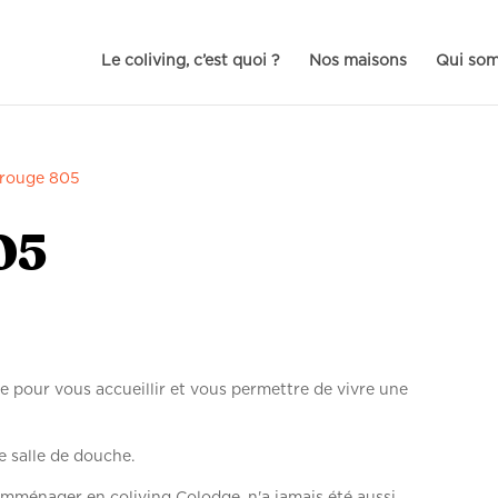
Le coliving, c’est quoi ?
Nos maisons
Qui so
rouge 805
05
 pour vous accueillir et vous permettre de vivre une
e salle de douche.
mménager en coliving Colodge, n'a jamais été aussi