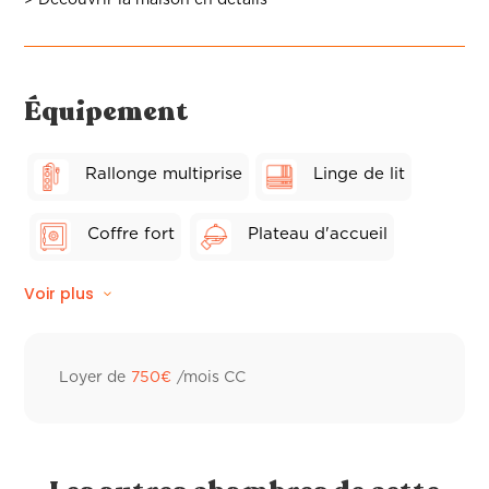
Équipement
Rallonge multiprise
Linge de lit
Coffre fort
Plateau d'accueil
Voir plus
Wifi fibre
Balcon privé
Linge de toilette hôtelier
Ventilateur
Loyer de
750
€
/mois CC
Peignoir de bain
Sèche-cheveux
Distributeur à savon