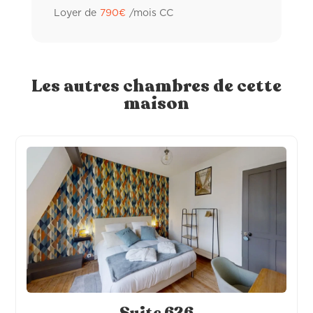
Loyer de
790
€
/mois CC
Ventilateur
Peignoir de bain
Sèche-cheveux
Les autres chambres de cette
maison
Distributeur à savon
TV individuelle connectée
Cafetière individuelle
Literie hôtelière 120 x 200
Frigo individuel
Alèse de lit