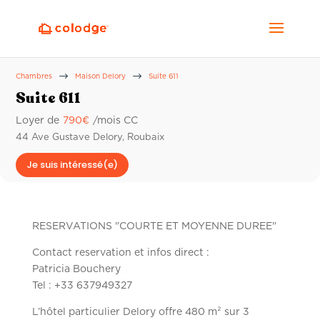
$
$
Chambres
Maison Delory
Suite 611
Suite 611
Loyer de
790
€
/mois CC
44 Ave Gustave Delory, Roubaix
Je suis intéressé(e)
RESERVATIONS "COURTE ET MOYENNE DUREE"
Contact reservation et infos direct :
Patricia Bouchery
Tel : +33 637949327
L’hôtel particulier Delory offre 480 m² sur 3