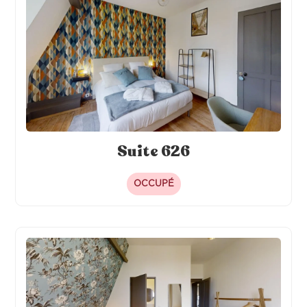
Literie hôtelière 120 x 200
Frigo individuel
Alèse de lit
Suite 626
OCCUPÉ