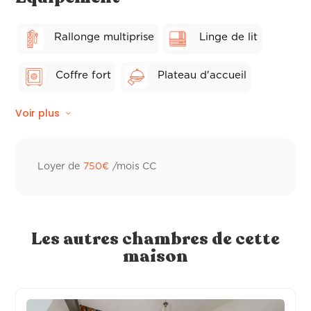
Rallonge multiprise
Linge de lit
Coffre fort
Plateau d'accueil
Voir plus
Wifi fibre
Balcon privé
Linge de toilette hôtelier
Ventilateur
Loyer de
750
€
/mois CC
Peignoir de bain
Sèche-cheveux
Distributeur à savon
Les autres chambres de cette
maison
TV individuelle connectée
Cafetière individuelle