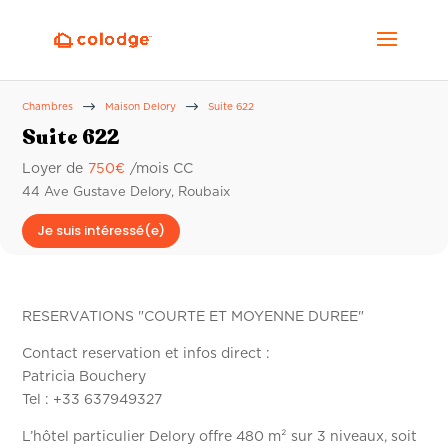
$
$
Chambres
Maison Delory
Suite 622
Suite 622
Loyer de
750
€
/mois CC
44 Ave Gustave Delory, Roubaix
Je suis intéressé(e)
RESERVATIONS "COURTE ET MOYENNE DUREE"
Contact reservation et infos direct :
Patricia Bouchery
Tel : +33 637949327
L’hôtel particulier Delory offre 480 m² sur 3 niveaux, soit