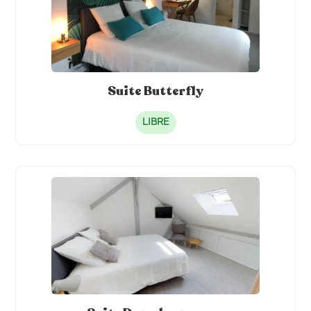
Machine à café
Hotte
Meubles
Lave-linge
Jardin
Suite Butterfly
LIBRE