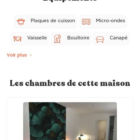
Plaques de cuisson
Micro-ondes
Vaisselle
Bouilloire
Canapé
Voir plus
Chaises
Séchoir
Lave-vaisselle
Frigo
Toaster
Les chambres de cette maison
Grill
Table
TV
Fer à repasser
Four
Congélateur