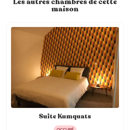
Les autres chambres de cette
maison
Distributeur à savon
TV individuelle connectée
Cafetière individuelle
Literie hôtelière 120 x 200
Frigo individuel
Alèse de lit
Suite Kumquats