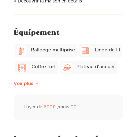
> Découvrir la maison en détails
Équipement
Rallonge multiprise
Linge de lit
Coffre fort
Plateau d'accueil
Voir plus
Wifi fibre
Balcon privé
Linge de toilette hôtelier
Loyer de
600
€
/mois CC
Ventilateur
Peignoir de bain
Sèche-cheveux