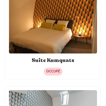
Literie hôtelière 120 x 200
Frigo individuel
Alèse de lit
Suite Kumquats
OCCUPÉ