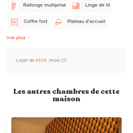
Rallonge multiprise
Linge de lit
Coffre fort
Plateau d'accueil
Voir plus
Wifi fibre
Balcon privé
Linge de toilette hôtelier
Ventilateur
Loyer de
650
€
/mois CC
Peignoir de bain
Sèche-cheveux
Distributeur à savon
Les autres chambres de cette
maison
TV individuelle connectée
Cafetière individuelle