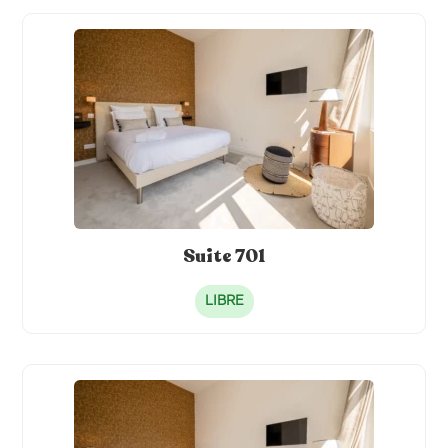
Fer à repasser
Four
Congélateur
Machine à café
Hotte
Meubles
Lave-linge
Jardin
Suite 701
LIBRE