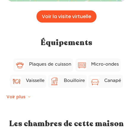
Voir la visite virtuelle
Équipements
Plaques de cuisson
Micro-ondes
Vaisselle
Bouilloire
Canapé
Voir plus
Chaises
Séchoir
Lave-vaisselle
Frigo
Toaster
Les chambres de cette maison
Grill
Table
TV