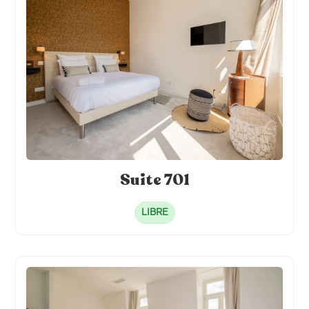
Cafetière individuelle
Literie hôtelière 120 x 200
Frigo individuel
Alèse de lit
Suite 701
LIBRE