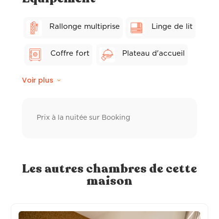
Rallonge multiprise
Linge de lit
Coffre fort
Plateau d'accueil
Voir plus
Wifi fibre
Balcon privé
Linge de toilette hôtelier
Prix à la nuitée sur Booking
Ventilateur
Peignoir de bain
Sèche-cheveux
Les autres chambres de cette
maison
Distributeur à savon
TV individuelle connectée