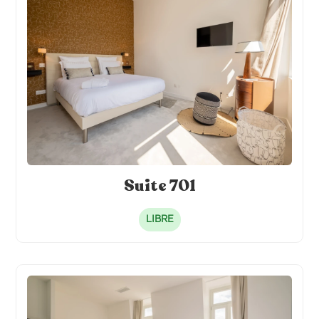
Cafetière individuelle
Literie hôtelière 120 x 200
Frigo individuel
Alèse de lit
Suite 701
LIBRE