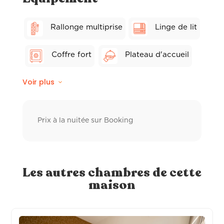
Rallonge multiprise
Linge de lit
Coffre fort
Plateau d'accueil
Voir plus
Wifi fibre
Balcon privé
Linge de toilette hôtelier
Prix à la nuitée sur Booking
Ventilateur
Peignoir de bain
Sèche-cheveux
Les autres chambres de cette
maison
Distributeur à savon
TV individuelle connectée