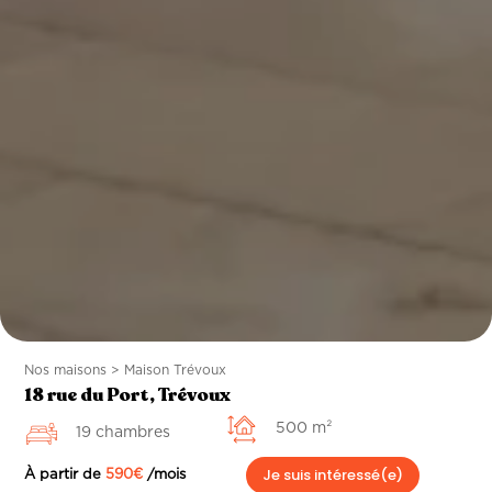
Nos maisons > Maison Trévoux
18 rue du Port, Trévoux
500 m²
19 chambres
Je suis intéressé(e)
À partir de
590
€
/mois