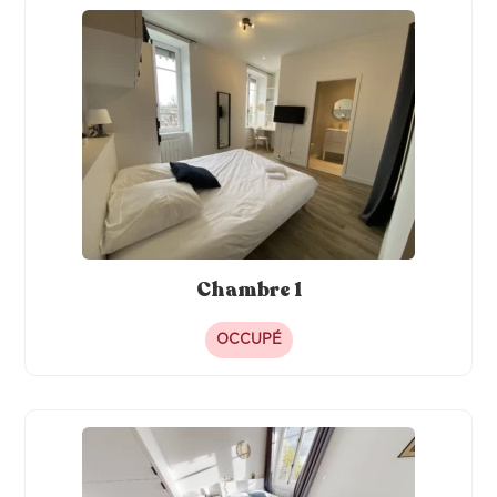
Fer à repasser
Four
Congélateur
Machine à café
Hotte
Meubles
Lave-linge
Chambre 1
OCCUPÉ