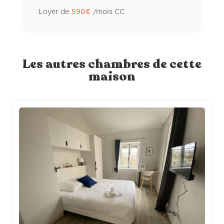
Linge de lit
Loyer de
590
€
/mois CC
Climatisation réversible
Wifi fibre
Les autres chambres de cette
maison
Linge de toilette hôtelier
Frigo individuel