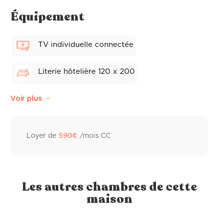
Équipement
TV individuelle connectée
Literie hôtelière 120 x 200
Voir plus
Sèche-cheveux
Linge de lit
Climatisation réversible
Loyer de
590
€
/mois CC
Wifi fibre
Linge de toilette hôtelier
Les autres chambres de cette
maison
Frigo individuel