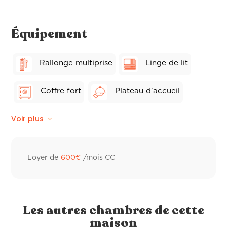
Équipement
Rallonge multiprise
Linge de lit
Coffre fort
Plateau d'accueil
Voir plus
Wifi fibre
Balcon privé
Linge de toilette hôtelier
Ventilateur
Loyer de
600
€
/mois CC
Peignoir de bain
Sèche-cheveux
Distributeur à savon
Les autres chambres de cette
maison