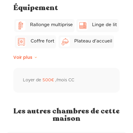
Équipement
Rallonge multiprise
Linge de lit
Coffre fort
Plateau d'accueil
Voir plus
Wifi fibre
Balcon privé
Linge de toilette hôtelier
Loyer de
500
€
/mois CC
Ventilateur
Peignoir de bain
Sèche-cheveux
Les autres chambres de cette
maison
Distributeur à savon