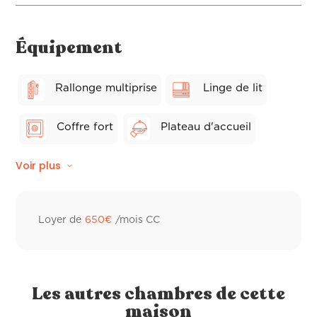
Équipement
Rallonge multiprise
Linge de lit
Coffre fort
Plateau d'accueil
Voir plus
Wifi fibre
Balcon privé
Linge de toilette hôtelier
Ventilateur
Loyer de
650
€
/mois CC
Peignoir de bain
Sèche-cheveux
Distributeur à savon
Les autres chambres de cette
maison