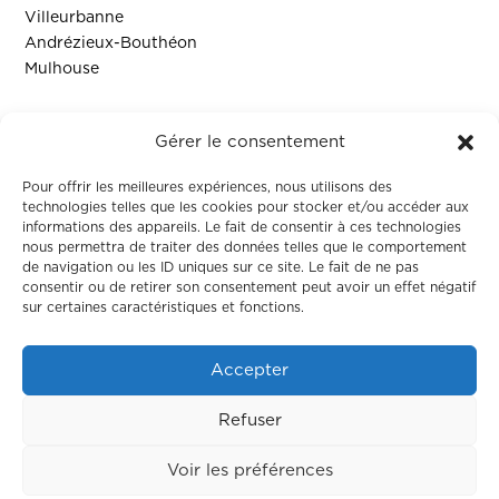
Villeurbanne
Andrézieux-Bouthéon
Mulhouse
Ressources
Gérer le consentement
Contact
Pour offrir les meilleures expériences, nous utilisons des
technologies telles que les cookies pour stocker et/ou accéder aux
informations des appareils. Le fait de consentir à ces technologies
Colodge
nous permettra de traiter des données telles que le comportement
de navigation ou les ID uniques sur ce site. Le fait de ne pas
consentir ou de retirer son consentement peut avoir un effet négatif
À propos
sur certaines caractéristiques et fonctions.
Le coliving
Corporate
Accepter
Nos maisons
Refuser
Voir les préférences
Made by
Neocamino
–
Mentions légales – Politique