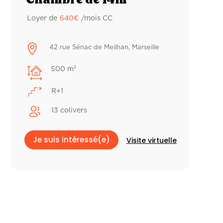
Loyer de
640
€
/mois CC

42 rue Sénac de Meilhan, Marseille
500 m²
R+1
13 colivers
Je suis intéressé(e)
Visite virtuelle