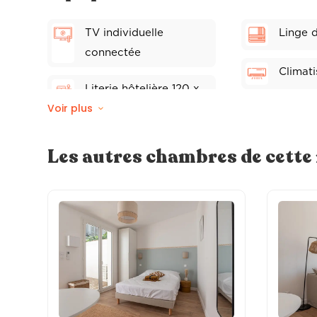
TV individuelle
Linge d
connectée
Climati
Literie hôtelière 120 x
Voir plus
200
Wifi fibre
Les autres chambres de cett