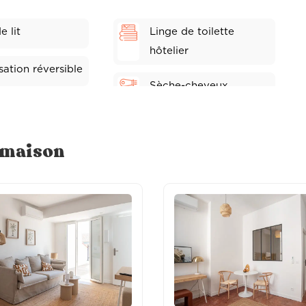
e lit
Linge de toilette
hôtelier
sation réversible
Sèche-cheveux
e maison