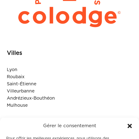
Villes
Lyon
Roubaix
Saint-Étienne
Villeurbanne
Andrézieux-Bouthéon
Mulhouse
Ressources
Gérer le consentement
Contact
Pour offrir les meilleures expériences, nous utilisons des