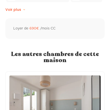
Voir plus
Linge de lit
Climatisation réversible
Linge de toilette hôtelier
Loyer de
690
€
/mois CC
Frigo individuel
Les autres chambres de cette
maison