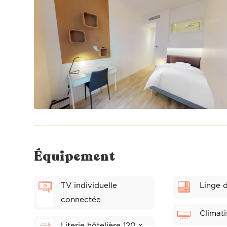
Équipement
TV individuelle
Linge d
connectée
Climati
Literie hôtelière 120 x