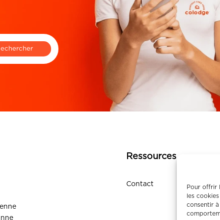
Ressources
Contact
Pour offrir
les cookies
consentir à
ienne
comportemen
anne