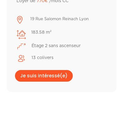
Loyer de
770
€
/mois CC

19 Rue Salomon Reinach Lyon
183.58 m²
Étage 2 sans ascenseur
13 colivers
Je suis intéressé(e)