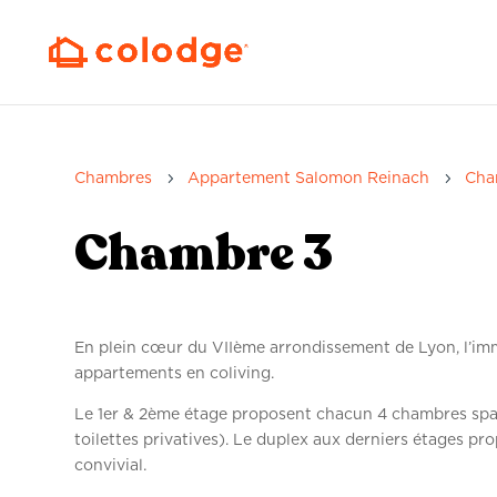
5
5
Chambres
Appartement Salomon Reinach
Cha
Chambre 3
En plein cœur du VIIème arrondissement de Lyon, l’i
appartements en coliving.
Le 1er & 2ème étage proposent chacun 4 chambres spac
toilettes privatives). Le duplex aux derniers étages pr
convivial.