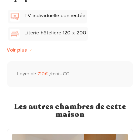
TV individuelle connectée
Literie hôtelière 120 x 200
Voir plus
Store électriques
Linge de lit
Climatisation réversible
Loyer de
710
€
/mois CC
Wifi fibre
Linge de toilette hôtelier
Les autres chambres de cette
maison
Frigo individuel
Sèche-cheveux