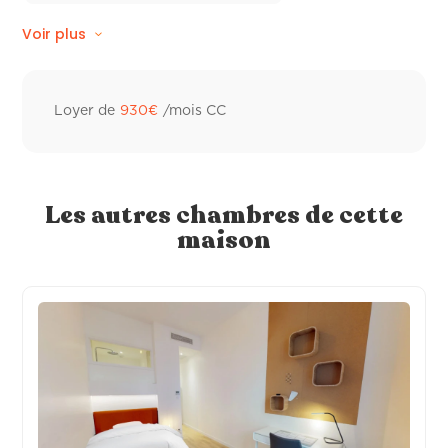
Voir plus
Store électriques
Linge de lit
Climatisation réversible
Loyer de
930
€
/mois CC
Wifi fibre
Linge de toilette hôtelier
Les autres chambres de cette
maison
Frigo individuel
Sèche-cheveux