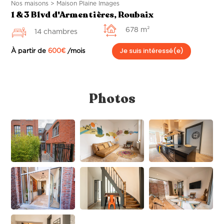
Nos maisons > Maison Plaine Images
1 & 3 Blvd d'Armentières, Roubaix
678 m²
14 chambres
Je suis intéressé(e)
À partir de
600
€
/mois
Photos