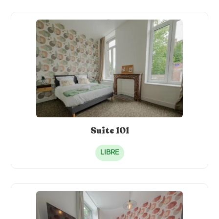
Fer à repasser
Four
Congélateur
Machine à café
Hotte
Meubles
Lave-linge
Jardin
Suite 101
LIBRE