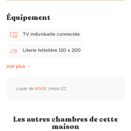
Équipement
TV individuelle connectée
Literie hôtelière 120 x 200
Voir plus
Store électriques
Linge de lit
Climatisation réversible
Loyer de
600
€
/mois CC
Wifi fibre
Linge de toilette hôtelier
Les autres chambres de cette
maison
Frigo individuel
Sèche-cheveux