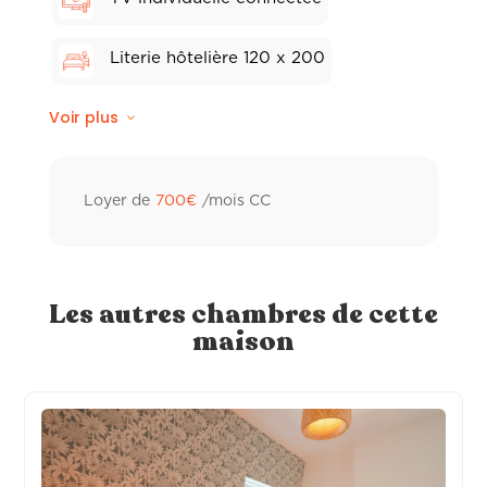
Literie hôtelière 120 x 200
Voir plus
Store électriques
Linge de lit
Loyer de
700
€
/mois CC
Climatisation réversible
Wifi fibre
Les autres chambres de cette
maison
Linge de toilette hôtelier
Frigo individuel
Sèche-cheveux