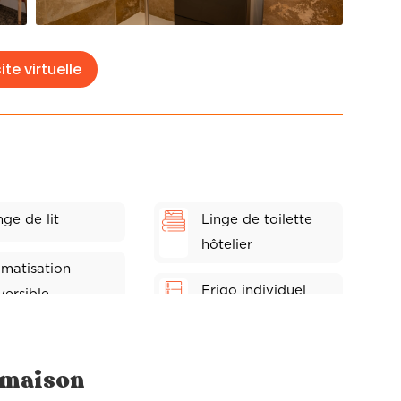
ite virtuelle
nge de lit
Linge de toilette
hôtelier
imatisation
Frigo individuel
versible
fi fibre
Sèche-cheveux
e maison