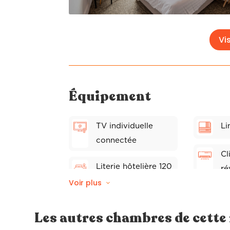
Vis
Équipement
TV individuelle
Li
connectée
Cl
Literie hôtelière 120
ré
x 200
Voir plus
Wi
Store électriques
Les autres chambres de cett