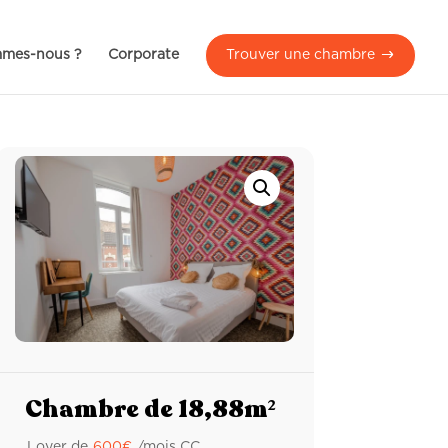
mmes-nous ?
Corporate
Trouver une chambre
Chambre de 18,88m²
Loyer de
600
€
/mois CC