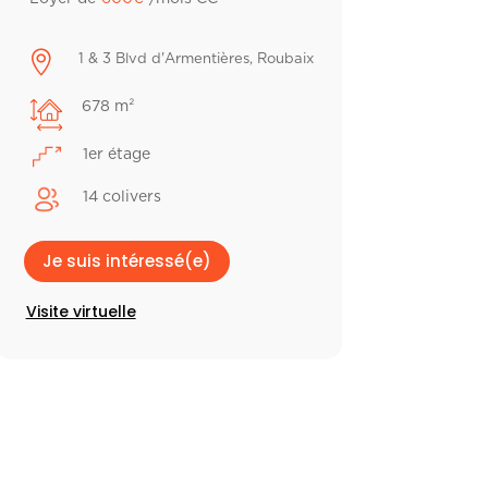

1 & 3 Blvd d'Armentières, Roubaix
678 m²
1er étage
14 colivers
Je suis intéressé(e)
Visite virtuelle