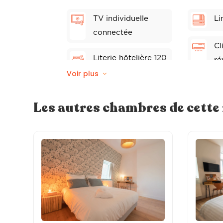
TV individuelle
Li
connectée
Cl
Literie hôtelière 120
ré
x 200
Voir plus
Wi
Store électriques
Les autres chambres de cett