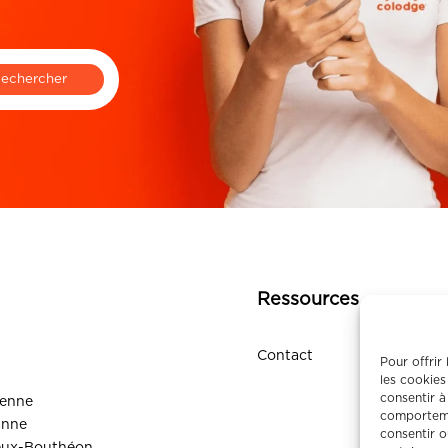
Ressources
Contact
Pour offrir
les cookies
consentir à
ienne
comportemen
anne
consentir o
eux-Bouthéon