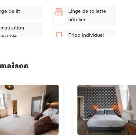
nge de lit
Linge de toilette
hôtelier
imatisation
Frigo individuel
versible
fi fibre
Sèche-cheveux
e maison