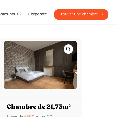
mmes-nous ?
Corporate
Trouver une chambre
Chambre de 21,73m²
Loyer de
650
€
/mois CC