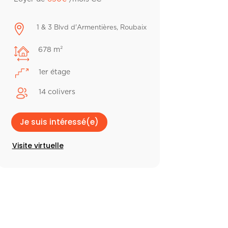

1 & 3 Blvd d'Armentières, Roubaix
678 m²
1er étage
14 colivers
Je suis intéressé(e)
Visite virtuelle